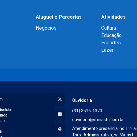
Aluguel e Parcerias
Atividades
Negócios
Cultura
Educação
Esportes
Lazer
X (Twitter)
am
Ouvidoria
isclube
(31) 3516-1370
LinkedIn
tico
ouvidoria@minastc.com.br
cao
l
Threads
Atendimento presencial no 11º a
te
Torre Administrativa, no Minas I