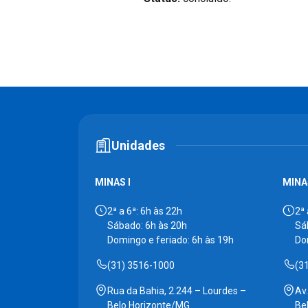
Unidades
MINAS I
MINAS
2ª a 6ª: 6h às 22h
2ª 
Sábado: 6h às 20h
Sá
Domingo e feriado: 6h às 19h
Do
(31) 3516-1000
(3
Rua da Bahia, 2.244 – Lourdes –
Av
Belo Horizonte/MG
Be