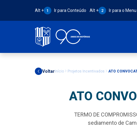
Atalho Alt + 1:
Atalho Alt + 2:
Alt +
Ir para Conteúdo
Alt +
Ir para o Menu
1
2
Voltar
Início
Projetos Incentivados
ATO CONVOCATÓ
ATO CONVO
TERMO DE COMPROMISSO N
sediamento de Campe