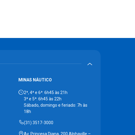
MINAS NÁUTICO
2ª, 4ª e 6ª: 6h45 às 21h
3ª e 5ª: 6h45 às 22h
Sábado, domingo e feriado: 7h às
18h
(31) 3517-3000
Av. Princesa Diana, 200 Alphaville –