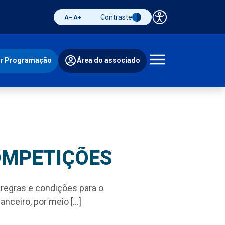
Contraste
Painel de 
Diminuir fonte
Aumentar fonte
Alternar contraste
ir Programação
Área do associado
Abrir 
OMPETIÇÕES
gras e condições para o
nceiro, por meio […]