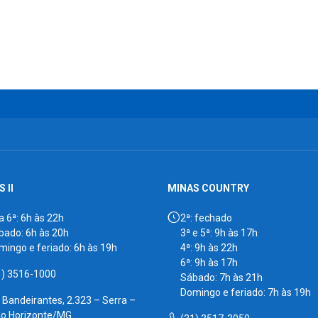
 II
MINAS COUNTRY
a 6ª: 6h às 22h
2ª: fechado
bado: 6h às 20h
3ª e 5ª: 9h às 17h
mingo e feriado: 6h às 19h
4ª: 9h às 22h
6ª: 9h às 17h
1) 3516-1000
Sábado: 7h às 21h
Domingo e feriado: 7h às 19h
. Bandeirantes, 2.323 – Serra –
lo Horizonte/MG