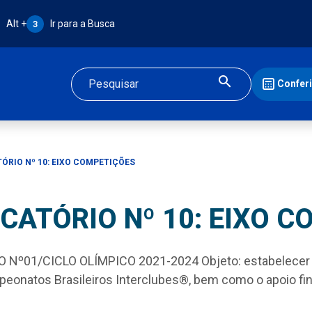
Atalho Alt + 3:
Alt +
Ir para a Busca
3
Confer
Buscar
RIO Nº 10: EIXO COMPETIÇÕES
CATÓRIO Nº 10: EIXO C
º01/CICLO OLÍMPICO 2021-2024 Objeto: estabelecer re
onatos Brasileiros Interclubes®, bem como o apoio fina