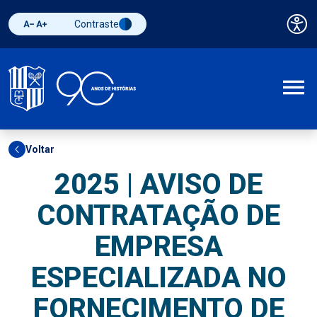
Contraste
Pai
Diminuir fonte
Aumentar fonte
Alternar contraste
A
Voltar
2025 | AVISO DE
CONTRATAÇÃO DE
EMPRESA
ESPECIALIZADA NO
FORNECIMENTO DE