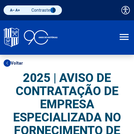
Contraste
Pai
Diminuir fonte
Aumentar fonte
Alternar contraste
A
Voltar
2025 | AVISO DE
CONTRATAÇÃO DE
EMPRESA
ESPECIALIZADA NO
FORNECIMENTO DE