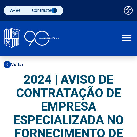
Contraste
Pai
Diminuir fonte
Aumentar fonte
Alternar contraste
A
Voltar
2024 | AVISO DE
CONTRATAÇÃO DE
EMPRESA
ESPECIALIZADA NO
FORNECIMENTO DE