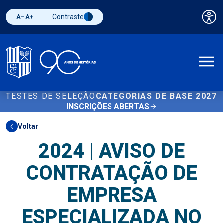
Contraste
Pai
Diminuir fonte
Aumentar fonte
Alternar contraste
A
TESTES DE SELEÇÃO
CATEGORIAS DE BASE 2027
INSCRIÇÕES ABERTAS
Voltar
2024 | AVISO DE
CONTRATAÇÃO DE
EMPRESA
ESPECIALIZADA NO