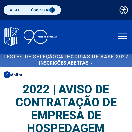
Contraste
Pai
Diminuir fonte
Aumentar fonte
Alternar contraste
A
TESTES DE SELEÇÃO
CATEGORIAS DE BASE 2027
INSCRIÇÕES ABERTAS
Voltar
2022 | AVISO DE
CONTRATAÇÃO DE
EMPRESA DE
HOSPEDAGEM