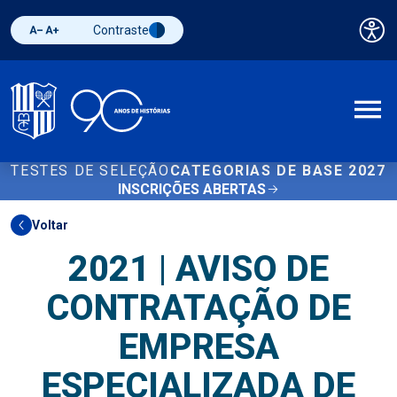
Contraste
Pai
Diminuir fonte
Aumentar fonte
Alternar contraste
A
TESTES DE SELEÇÃO
CATEGORIAS DE BASE 2027
INSCRIÇÕES ABERTAS
Voltar
2021 | AVISO DE
CONTRATAÇÃO DE
EMPRESA
ESPECIALIZADA DE