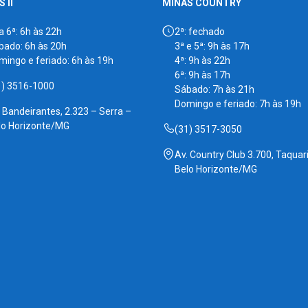
 II
MINAS COUNTRY
a 6ª: 6h às 22h
2ª: fechado
bado: 6h às 20h
3ª e 5ª: 9h às 17h
mingo e feriado: 6h às 19h
4ª: 9h às 22h
6ª: 9h às 17h
1) 3516-1000
Sábado: 7h às 21h
Domingo e feriado: 7h às 19h
. Bandeirantes, 2.323 – Serra –
lo Horizonte/MG
(31) 3517-3050
Av. Country Club 3.700, Taquari
Belo Horizonte/MG