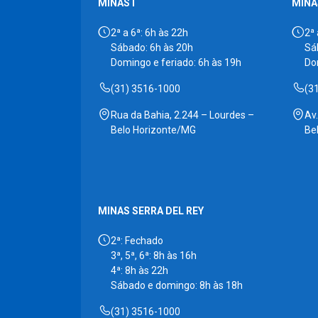
MINAS I
MINAS
2ª a 6ª: 6h às 22h
2ª 
Sábado: 6h às 20h
Sá
Domingo e feriado: 6h às 19h
Do
(31) 3516-1000
(3
Rua da Bahia, 2.244 – Lourdes –
Av
Belo Horizonte/MG
Be
MINAS SERRA DEL REY
2ª: Fechado
3ª, 5ª, 6ª: 8h às 16h
4ª: 8h às 22h
Sábado e domingo: 8h às 18h
(31) 3516-1000