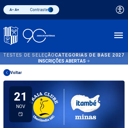
Contraste
Pai
Diminuir fonte
Aumentar fonte
Alternar contraste
A
TESTES DE SELEÇÃO
CATEGORIAS DE BASE 2027
INSCRIÇÕES ABERTAS
Voltar
21
NOV