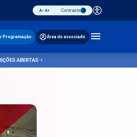
Contraste
Painel de 
Diminuir fonte
Aumentar fonte
Alternar contraste
ir Programação
Área do associado
Abrir 
RIÇÕES ABERTAS