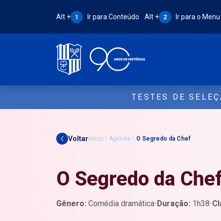
Atalho Alt + 1:
Atalho Alt + 2:
Alt +
Ir para Conteúdo
Alt +
Ir para o Menu
1
2
TESTES DE SELE
Voltar
Início
Agenda
O Segredo da Chef
O Segredo da Che
Gênero:
Comédia dramática
•
Duração:
1h38
•
Cl