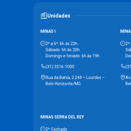
Unidades
MINAS I
MINAS
2ª a 6ª: 6h às 22h
2ª 
Sábado: 6h às 20h
Sá
Domingo e feriado: 6h às 19h
Do
(31) 3516-1000
(3
Rua da Bahia, 2.244 – Lourdes –
Av
Belo Horizonte/MG
Be
MINAS SERRA DEL REY
2ª: Fechado