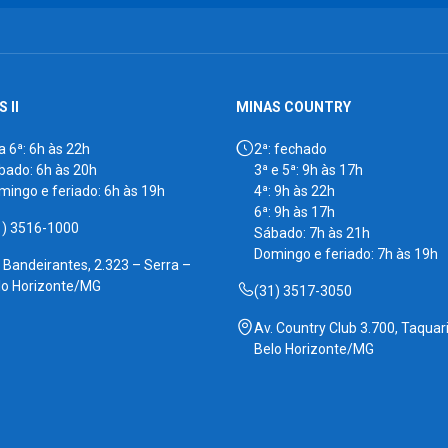
 II
MINAS COUNTRY
a 6ª: 6h às 22h
2ª: fechado
bado: 6h às 20h
3ª e 5ª: 9h às 17h
mingo e feriado: 6h às 19h
4ª: 9h às 22h
6ª: 9h às 17h
1) 3516-1000
Sábado: 7h às 21h
Domingo e feriado: 7h às 19h
. Bandeirantes, 2.323 – Serra –
lo Horizonte/MG
(31) 3517-3050
Av. Country Club 3.700, Taquari
Belo Horizonte/MG