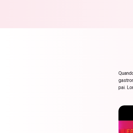
Quando 
gastro
pai. L