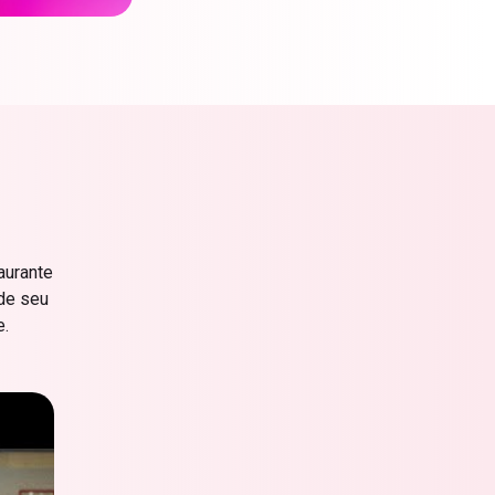
aurante
 de seu
e.