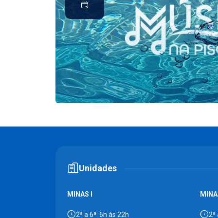
Unidades
MINAS I
MINAS
2ª a 6ª: 6h às 22h
2ª 