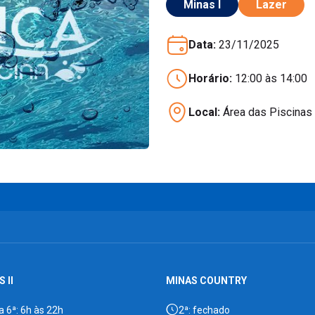
Minas I
Lazer
Data:
23/11/2025
Horário:
12:00 às 14:00
Local:
Área das Piscinas 
 II
MINAS COUNTRY
a 6ª: 6h às 22h
2ª: fechado