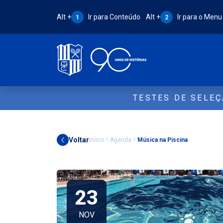
Atalho Alt + 1:
Atalho Alt + 2:
Alt +
Ir para Conteúdo
Alt +
Ir para o Menu
1
2
TESTES DE SELE
Voltar
Início
Agenda
Música na Piscina
23
NOV