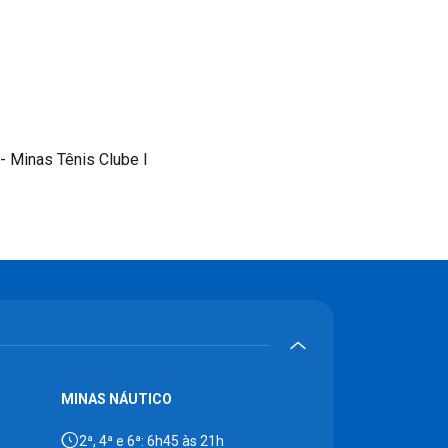
- Minas Tênis Clube I
MINAS NÁUTICO
2ª, 4ª e 6ª: 6h45 às 21h