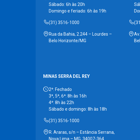
Sábado: 6h às 20h
Sá
Domingo e feriado: 6h às 19h
Do
(31) 3516-1000
(3
Rua da Bahia, 2.244 – Lourdes –
Av
Belo Horizonte/MG
Be
MINAS SERRA DEL REY
2ª: Fechado
3ª, 5ª, 6ª: 8h às 16h
4ª: 8h às 22h
Sábado e domingo: 8h às 18h
(31) 3516-1000
R. Araras, s/n – Estância Serrana,
Nova Lima – MG, 34007-364