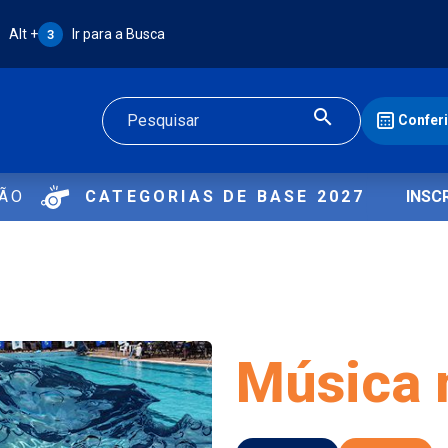
Atalho Alt + 3:
Alt +
Ir para a Busca
3
Confer
Buscar
ÇÃO
CATEGORIAS DE BASE 2027
INSC
Música 