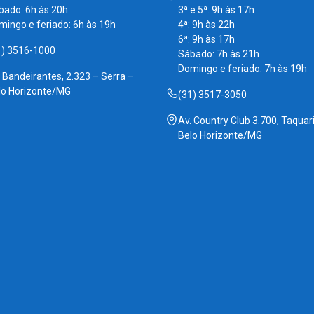
bado: 6h às 20h
3ª e 5ª: 9h às 17h
mingo e feriado: 6h às 19h
4ª: 9h às 22h
6ª: 9h às 17h
1) 3516-1000
Sábado: 7h às 21h
Domingo e feriado: 7h às 19h
. Bandeirantes, 2.323 – Serra –
lo Horizonte/MG
(31) 3517-3050
Av. Country Club 3.700, Taquari
Belo Horizonte/MG