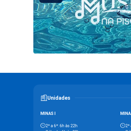
Unidades
MINAS I
MINAS
2ª a 6ª: 6h às 22h
2ª 