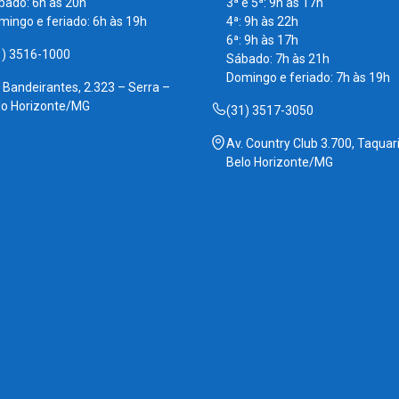
bado: 6h às 20h
3ª e 5ª: 9h às 17h
mingo e feriado: 6h às 19h
4ª: 9h às 22h
6ª: 9h às 17h
1) 3516-1000
Sábado: 7h às 21h
Domingo e feriado: 7h às 19h
. Bandeirantes, 2.323 – Serra –
lo Horizonte/MG
(31) 3517-3050
Av. Country Club 3.700, Taquari
Belo Horizonte/MG