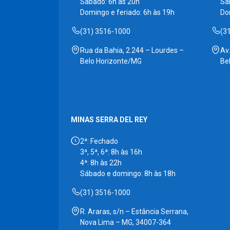
Sábado: 6h às 20h
Sá
Domingo e feriado: 6h às 19h
Do
(31) 3516-1000
(3
Rua da Bahia, 2.244 – Lourdes –
Av
Belo Horizonte/MG
Be
MINAS SERRA DEL REY
2ª: Fechado
3ª, 5ª, 6ª: 8h às 16h
4ª: 8h às 22h
Sábado e domingo: 8h às 18h
(31) 3516-1000
R. Araras, s/n – Estância Serrana,
Nova Lima – MG, 34007-364