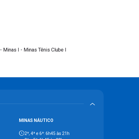
- Minas I - Minas Tênis Clube I
MINAS NÁUTICO
2ª, 4ª e 6ª: 6h45 às 21h