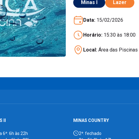
Minas I
Lazer
Data:
15/02/2026
Horário:
15:30 às 18:00
Local:
Área das Piscinas 
 II
MINAS COUNTRY
a 6ª: 6h às 22h
2ª: fechado