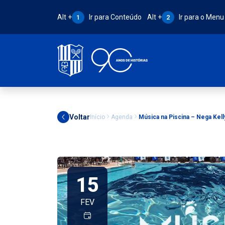
Atalho Alt + 1:
Atalho Alt + 2:
Alt +
Ir para Conteúdo
Alt +
Ir para o Menu
1
2
Voltar
Início
Agenda
Música na Piscina – Nega Kell
15
FEV