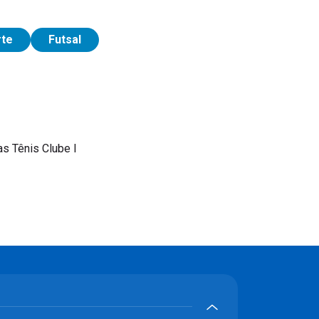
rte
Futsal
s Tênis Clube I