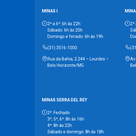
MINAS I
MINAS
2ª a 6ª: 6h às 22h
2ª 
Sábado: 6h às 20h
Sá
Domingo e feriado: 6h às 19h
Do
(31) 3516-1000
(3
Rua da Bahia, 2.244 – Lourdes –
Av
Belo Horizonte/MG
Be
MINAS SERRA DEL REY
2ª: Fechado
3ª, 5ª, 6ª: 8h às 16h
4ª: 8h às 22h
Sábado e domingo: 8h às 18h