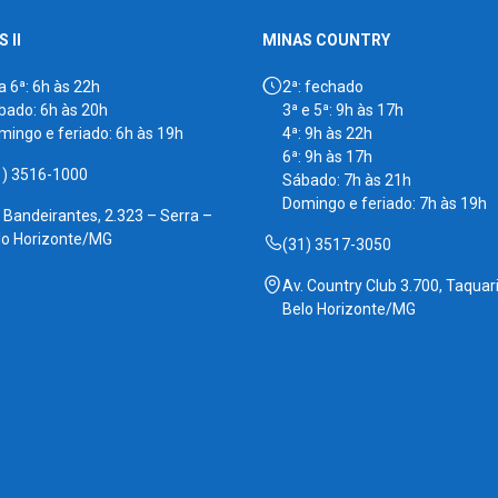
 II
MINAS COUNTRY
a 6ª: 6h às 22h
2ª: fechado
bado: 6h às 20h
3ª e 5ª: 9h às 17h
mingo e feriado: 6h às 19h
4ª: 9h às 22h
6ª: 9h às 17h
1) 3516-1000
Sábado: 7h às 21h
Domingo e feriado: 7h às 19h
. Bandeirantes, 2.323 – Serra –
lo Horizonte/MG
(31) 3517-3050
Av. Country Club 3.700, Taquari
Belo Horizonte/MG