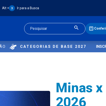
Atalho Alt + 3:
Alt +
Ir para a Busca
3
Confer
Buscar
ÇÃO
CATEGORIAS DE BASE 2027
INSC
Minas x
2026