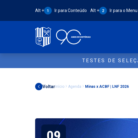
Atalho Alt + 1:
Atalho Alt + 2:
Alt +
Ir para Conteúdo
Alt +
Ir para o Menu
1
2
TESTES DE SELE
Voltar
Início
Agenda
Minas x ACBF | LNF 2026
09