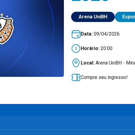
Arena UniBH
Espo
Data:
09/04/2026
Horário:
20:00
Local:
Arena UniBH - Mina
Compre seu ingresso!