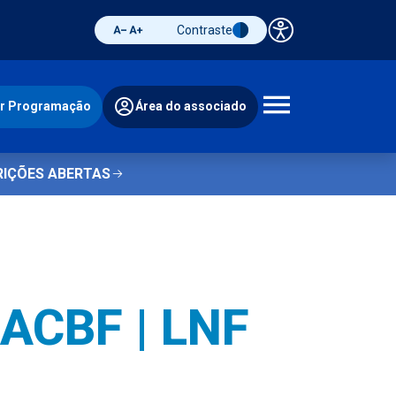
Contraste
Painel de 
Diminuir fonte
Aumentar fonte
Alternar contraste
ir Programação
Área do associado
Abrir 
RIÇÕES ABERTAS
 ACBF | LNF