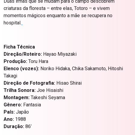
Duas irmãs que se mudam para o campo descobrem
criaturas da floresta – entre elas, Totoro – e vivem
momentos mágicos enquanto a mãe se recupera no
hospital.
Ficha Técnica
Direção/Roteiro:
Hayao Miyazaki
Produção:
Toru Hara
Elenco (vozes):
Noriko Hidaka, Chika Sakamoto, Hitoshi
Takagi
Direção de Fotografia:
Hisao Shirai
Trilha Sonora:
Joe Hisaishi
Montagem:
Takeshi Seyama
Gênero:
Fantasia
País:
Japão
Ano:
1988
Duração:
86’