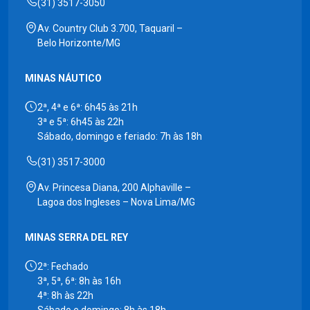
(31) 3517-3050
Av. Country Club 3.700, Taquaril –
Belo Horizonte/MG
MINAS NÁUTICO
2ª, 4ª e 6ª: 6h45 às 21h
3ª e 5ª: 6h45 às 22h
Sábado, domingo e feriado: 7h às 18h
(31) 3517-3000
Av. Princesa Diana, 200 Alphaville –
Lagoa dos Ingleses – Nova Lima/MG
MINAS SERRA DEL REY
2ª: Fechado
3ª, 5ª, 6ª: 8h às 16h
4ª: 8h às 22h
Sábado e domingo: 8h às 18h