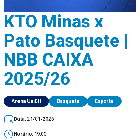
KTO Minas x
Pato Basquete |
NBB CAIXA
2025/26
Arena UniBH
Basquete
Esporte
Data:
21/01/2026
Horário:
19:00