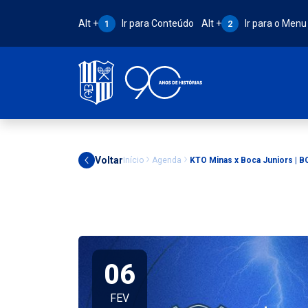
Atalho Alt + 1:
Atalho Alt + 2:
Alt +
Ir para Conteúdo
Alt +
Ir para o Menu
1
2
Voltar
Início
Agenda
KTO Minas x Boca Juniors | 
06
FEV