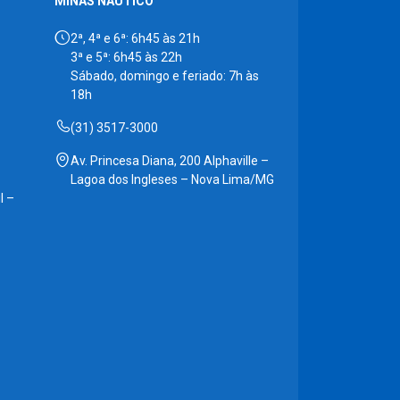
MINAS NÁUTICO
2ª, 4ª e 6ª: 6h45 às 21h
3ª e 5ª: 6h45 às 22h
Sábado, domingo e feriado: 7h às
18h
(31) 3517-3000
Av. Princesa Diana, 200 Alphaville –
Lagoa dos Ingleses – Nova Lima/MG
l –