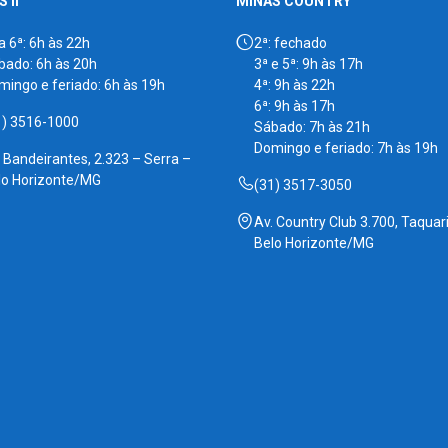
 II
MINAS COUNTRY
a 6ª: 6h às 22h
2ª: fechado
bado: 6h às 20h
3ª e 5ª: 9h às 17h
mingo e feriado: 6h às 19h
4ª: 9h às 22h
6ª: 9h às 17h
1) 3516-1000
Sábado: 7h às 21h
Domingo e feriado: 7h às 19h
. Bandeirantes, 2.323 – Serra –
lo Horizonte/MG
(31) 3517-3050
Av. Country Club 3.700, Taquari
Belo Horizonte/MG