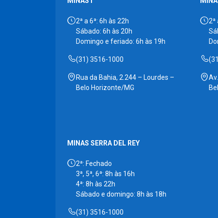
MINAS I
MINAS
2ª a 6ª: 6h às 22h
2ª 
Sábado: 6h às 20h
Sá
Domingo e feriado: 6h às 19h
Do
(31) 3516-1000
(3
Rua da Bahia, 2.244 – Lourdes –
Av
Belo Horizonte/MG
Be
MINAS SERRA DEL REY
2ª: Fechado
3ª, 5ª, 6ª: 8h às 16h
4ª: 8h às 22h
Sábado e domingo: 8h às 18h
(31) 3516-1000