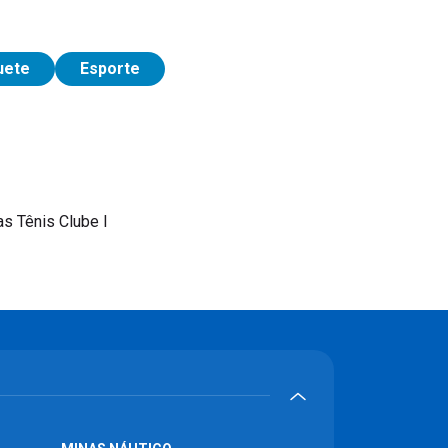
uete
Esporte
s Tênis Clube I