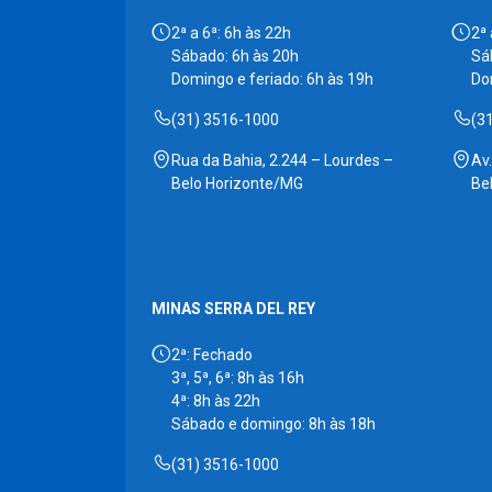
2ª a 6ª: 6h às 22h
2ª 
Sábado: 6h às 20h
Sá
Domingo e feriado: 6h às 19h
Do
(31) 3516-1000
(3
Rua da Bahia, 2.244 – Lourdes –
Av
Belo Horizonte/MG
Be
MINAS SERRA DEL REY
2ª: Fechado
3ª, 5ª, 6ª: 8h às 16h
4ª: 8h às 22h
Sábado e domingo: 8h às 18h
(31) 3516-1000