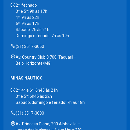
2ª: fechado
3ª e 5ª: 9h às 17h
4ª: 9h às 22h
6ª: 9h às 17h
Sábado: 7h às 21h
Domingo e feriado: 7h às 19h
(31) 3517-3050
Av. Country Club 3.700, Taquaril –
Belo Horizonte/MG
MINAS NÁUTICO
2ª, 4ª e 6ª: 6h45 às 21h
3ª e 5ª: 6h45 às 22h
Sábado, domingo e feriado: 7h às 18h
(31) 3517-3000
Av. Princesa Diana, 200 Alphaville –
Lagoa dos Ingleses – Nova Lima/MG