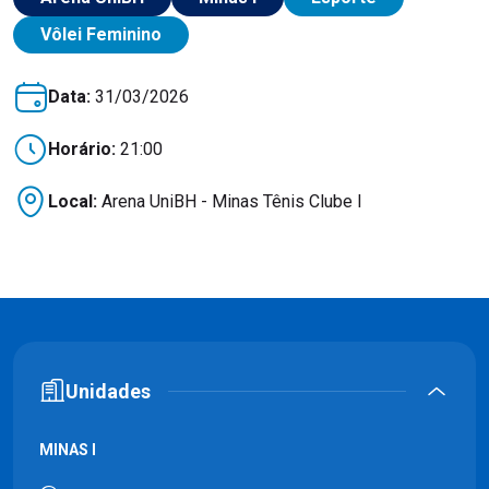
Vôlei Feminino
Data:
31/03/2026
Horário:
21:00
Local:
Arena UniBH - Minas Tênis Clube I
Unidades
MINAS I