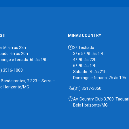
 II
MINAS COUNTRY
a 6ª: 6h às 22h
2ª: fechado
bado: 6h às 20h
3ª e 5ª: 9h às 17h
mingo e feriado: 6h às 19h
4ª: 9h às 22h
6ª: 9h às 17h
1) 3516-1000
Sábado: 7h às 21h
Domingo e feriado: 7h às 19h
. Bandeirantes, 2.323 – Serra –
lo Horizonte/MG
(31) 3517-3050
Av. Country Club 3.700, Taquari
Belo Horizonte/MG