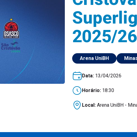
Superli
2025/26
Arena UniBH
Minas
Data:
13/04/2026
Horário:
18:30
Local:
Arena UniBH - Mina