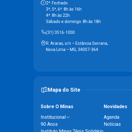
2ª: Fechado
3ª, 5ª, 6ª: 8h às 16h
4ª: 8h às 22h
Sábado e domingo: 8h às 18h
(31) 3516-1000
R. Araras, s/n – Estância Serrana,
Nova Lima – MG, 34007-364
Mapa do Site
Sobre O Minas
Novidades
Institucional
Agenda
90 Anos
Notícias
Instituto Minas Tênis Solidário