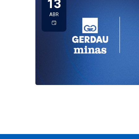
13
ABR