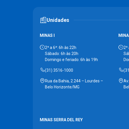
Unidades
MINAS I
MINAS
2ª a 6ª: 6h às 22h
2ª 
Sábado: 6h às 20h
Sá
Domingo e feriado: 6h às 19h
Do
(31) 3516-1000
(3
Rua da Bahia, 2.244 – Lourdes –
Av
Belo Horizonte/MG
Be
MINAS SERRA DEL REY