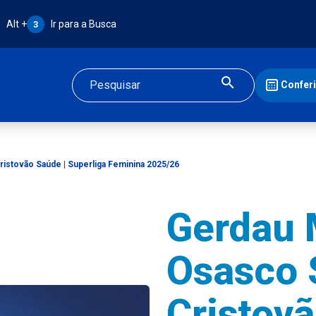
Atalho Alt + 3:
Alt +
Ir para a Busca
3
Confer
Buscar
istovão Saúde | Superliga Feminina 2025/26
Gerdau 
Osasco 
Cristovã