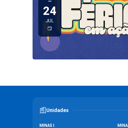
—
24
JUL
Unidades
MINAS I
MINAS