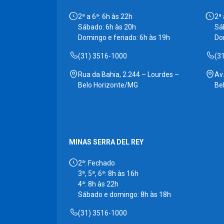
2ª a 6ª: 6h às 22h
2ª 
Sábado: 6h às 20h
Sá
Domingo e feriado: 6h às 19h
Do
(31) 3516-1000
(3
Rua da Bahia, 2.244 – Lourdes –
Av
Belo Horizonte/MG
Be
MINAS SERRA DEL REY
2ª: Fechado
3ª, 5ª, 6ª: 8h às 16h
4ª: 8h às 22h
Sábado e domingo: 8h às 18h
(31) 3516-1000