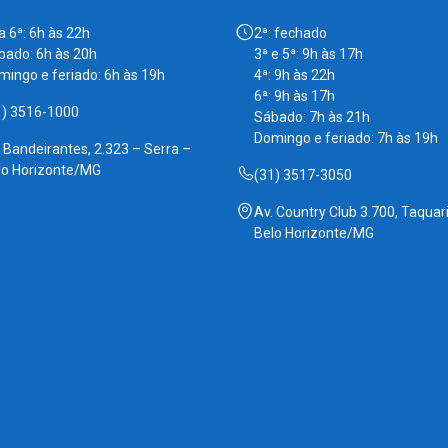
a 6ª: 6h às 22h
2ª: fechado
bado: 6h às 20h
3ª e 5ª: 9h às 17h
mingo e feriado: 6h às 19h
4ª: 9h às 22h
6ª: 9h às 17h
1) 3516-1000
Sábado: 7h às 21h
Domingo e feriado: 7h às 19h
. Bandeirantes, 2.323 – Serra –
lo Horizonte/MG
(31) 3517-3050
Av. Country Club 3.700, Taquari
Belo Horizonte/MG