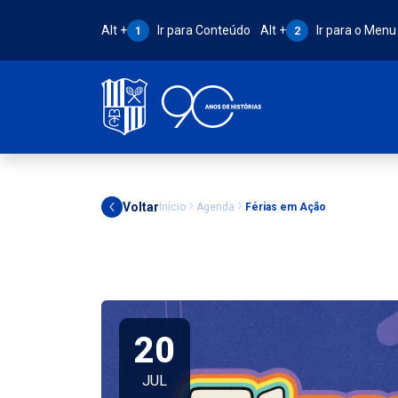
Atalho Alt + 1:
Atalho Alt + 2:
Alt +
Ir para Conteúdo
Alt +
Ir para o Menu
1
2
Voltar
Início
Agenda
Férias em Ação
20
JUL