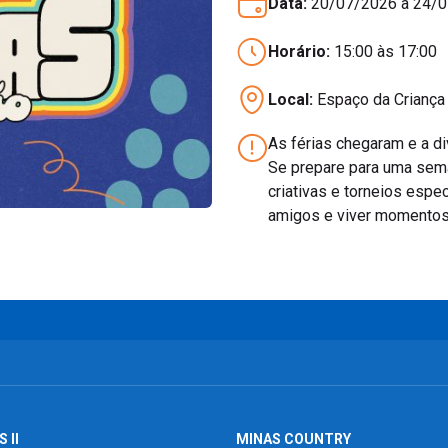
Data:
20/07/2026 a 24/
Horário:
15:00 às 17:00
Local:
Espaço da Criança 
As férias chegaram e a di
Se prepare para uma seman
criativas e torneios espec
amigos e viver momentos 
 II
MINAS COUNTRY