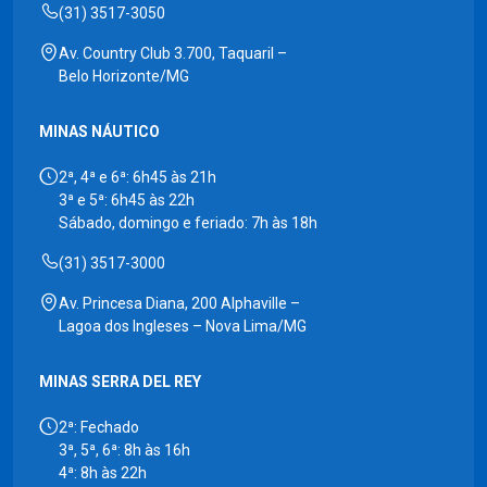
(31) 3517-3050
Av. Country Club 3.700, Taquaril –
Belo Horizonte/MG
MINAS NÁUTICO
2ª, 4ª e 6ª: 6h45 às 21h
3ª e 5ª: 6h45 às 22h
Sábado, domingo e feriado: 7h às 18h
(31) 3517-3000
Av. Princesa Diana, 200 Alphaville –
Lagoa dos Ingleses – Nova Lima/MG
MINAS SERRA DEL REY
2ª: Fechado
3ª, 5ª, 6ª: 8h às 16h
4ª: 8h às 22h