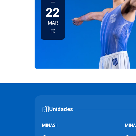
—
22
MAR
Unidades
MINAS I
MINAS