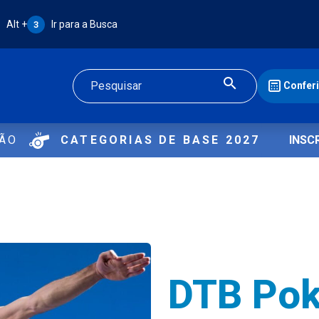
Atalho Alt + 3:
Alt +
Ir para a Busca
3
Confer
Buscar
ÇÃO
CATEGORIAS DE BASE 2027
INSC
DTB Pok