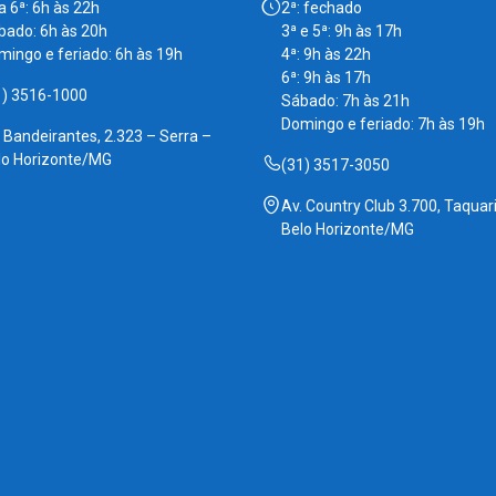
a 6ª: 6h às 22h
2ª: fechado
bado: 6h às 20h
3ª e 5ª: 9h às 17h
mingo e feriado: 6h às 19h
4ª: 9h às 22h
6ª: 9h às 17h
1) 3516-1000
Sábado: 7h às 21h
Domingo e feriado: 7h às 19h
. Bandeirantes, 2.323 – Serra –
lo Horizonte/MG
(31) 3517-3050
Av. Country Club 3.700, Taquari
Belo Horizonte/MG