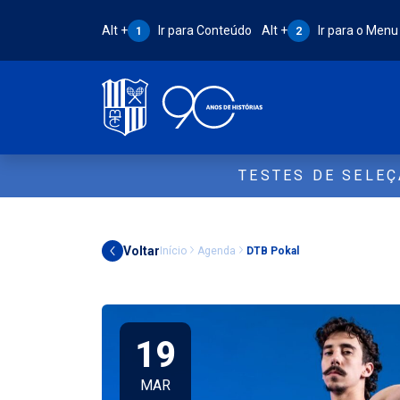
Atalho Alt + 1:
Atalho Alt + 2:
Alt +
Ir para Conteúdo
Alt +
Ir para o Menu
1
2
TESTES DE SELE
Voltar
Início
Agenda
DTB Pokal
19
MAR