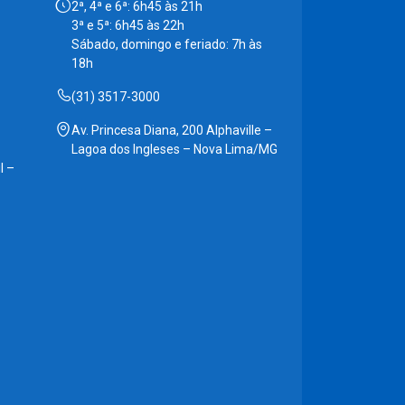
2ª, 4ª e 6ª: 6h45 às 21h
3ª e 5ª: 6h45 às 22h
Sábado, domingo e feriado: 7h às
18h
(31) 3517-3000
Av. Princesa Diana, 200 Alphaville –
Lagoa dos Ingleses – Nova Lima/MG
l –