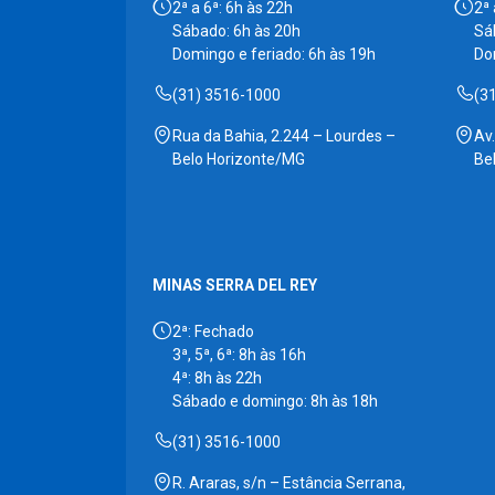
2ª a 6ª: 6h às 22h
2ª 
Sábado: 6h às 20h
Sá
Domingo e feriado: 6h às 19h
Do
(31) 3516-1000
(3
Rua da Bahia, 2.244 – Lourdes –
Av
Belo Horizonte/MG
Be
MINAS SERRA DEL REY
2ª: Fechado
3ª, 5ª, 6ª: 8h às 16h
4ª: 8h às 22h
Sábado e domingo: 8h às 18h
(31) 3516-1000
R. Araras, s/n – Estância Serrana,