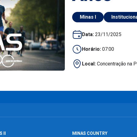
Minas I
Institucion
Data:
23/11/2025
Horário:
07:00
Local:
Concentração na Po
 II
MINAS COUNTRY