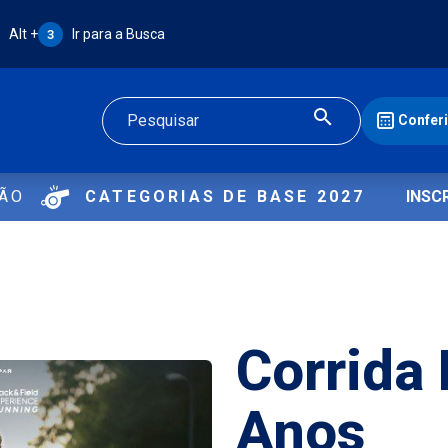
Atalho Alt + 3:
Alt +
Ir para a Busca
3
Confer
Buscar
ÇÃO
CATEGORIAS DE BASE 2027
INSC
Corrida
Anos