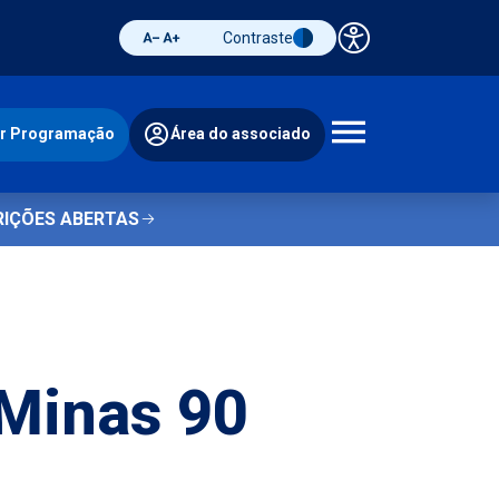
Contraste
Painel de 
Diminuir fonte
Aumentar fonte
Alternar contraste
ir Programação
Área do associado
Abrir 
RIÇÕES ABERTAS
 Minas 90