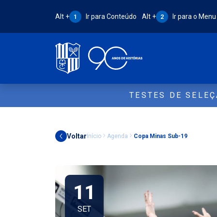
Atalho Alt + 1:
Atalho Alt + 2:
Alt +
Ir para Conteúdo
Alt +
Ir para o Menu
1
2
TESTES DE SELE
Voltar
Início
Agenda
Copa Minas Sub-19
11
SET