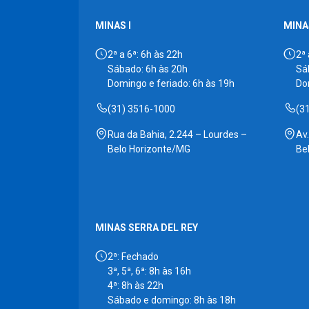
MINAS I
MINAS
2ª a 6ª: 6h às 22h
2ª 
Sábado: 6h às 20h
Sá
Domingo e feriado: 6h às 19h
Do
(31) 3516-1000
(3
Rua da Bahia, 2.244 – Lourdes –
Av
Belo Horizonte/MG
Be
MINAS SERRA DEL REY
2ª: Fechado
3ª, 5ª, 6ª: 8h às 16h
4ª: 8h às 22h
Sábado e domingo: 8h às 18h