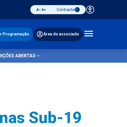
Contraste
Painel de 
Diminuir fonte
Aumentar fonte
Alternar contraste
ir Programação
Área do associado
Abrir 
RIÇÕES ABERTAS
nas Sub-19