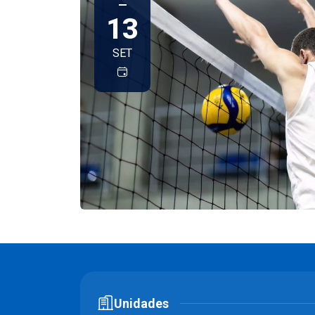
—
13
SET
Unidades