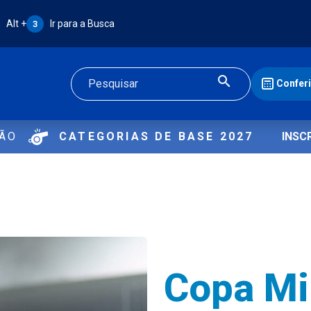
Atalho Alt + 3:
Alt +
Ir para a Busca
3
Confer
Buscar
ÇÃO
CATEGORIAS DE BASE 2027
INSC
Copa Mi