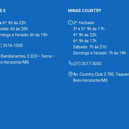
 II
MINAS COUNTRY
a 6ª: 6h às 22h
2ª: fechado
bado: 6h às 20h
3ª e 5ª: 9h às 17h
mingo e feriado: 6h às 19h
4ª: 9h às 22h
6ª: 9h às 17h
1) 3516-1000
Sábado: 7h às 21h
Domingo e feriado: 7h às 19h
. Bandeirantes, 2.323 – Serra –
lo Horizonte/MG
(31) 3517-3050
Av. Country Club 3.700, Taquari
Belo Horizonte/MG