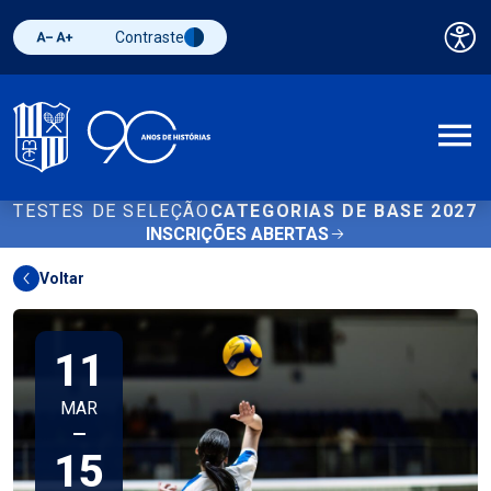
Contraste
Pai
Diminuir fonte
Aumentar fonte
Alternar contraste
A
TESTES DE SELEÇÃO
CATEGORIAS DE BASE 2027
INSCRIÇÕES ABERTAS
Voltar
11
MAR
—
15