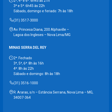
2ª, 4ª e 6ª: 6h45 às 21h
3ª e 5ª: 6h45 às 22h
Sábado, domingo e feriado: 7h às 18h
(31) 3517-3000
Av. Princesa Diana, 200 Alphaville –
Lagoa dos Ingleses – Nova Lima/MG
MINAS SERRA DEL REY
2ª: Fechado
3ª, 5ª, 6ª: 8h às 16h
4ª: 8h às 22h
Sábado e domingo: 8h às 18h
(31) 3516-1000
R. Araras, s/n – Estância Serrana, Nova Lima – MG,
34007-364