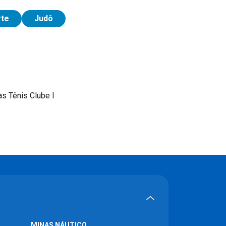
rte
Judô
s Tênis Clube I
MINAS NÁUTICO