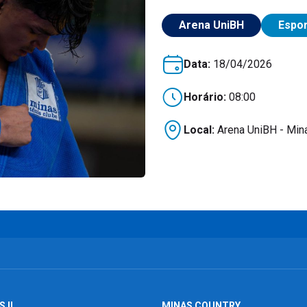
Arena UniBH
Espo
Data:
18/04/2026
Horário:
08:00
Local:
Arena UniBH - Mina
 II
MINAS COUNTRY