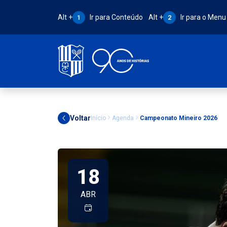
Atalho Alt + 1:
Atalho Alt + 2:
Alt +
Ir para Conteúdo
Alt +
Ir para o Menu
1
2
Voltar
Início
Agenda
Campeonato Mineiro 2026
18
ABR