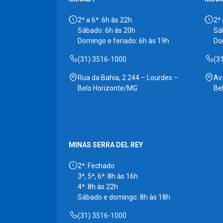
2ª a 6ª: 6h às 22h
2ª 
Sábado: 6h às 20h
Sá
Domingo e feriado: 6h às 19h
Do
(31) 3516-1000
(3
Rua da Bahia, 2.244 – Lourdes –
Av
Belo Horizonte/MG
Be
MINAS SERRA DEL REY
2ª: Fechado
3ª, 5ª, 6ª: 8h às 16h
4ª: 8h às 22h
Sábado e domingo: 8h às 18h
(31) 3516-1000