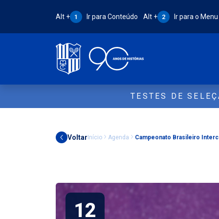
Atalho Alt + 1:
Atalho Alt + 2:
Alt +
Ir para Conteúdo
Alt +
Ir para o Menu
1
2
TESTES DE SELE
Voltar
Início
Agenda
Campeonato Brasileiro Intercl
12