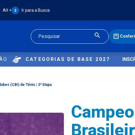
Atalho Alt + 3:
Alt +
Ir para a Busca
3
Confer
Buscar
ÇÃO
CATEGORIAS DE BASE 2027
INSC
ubes (CBI) de Tênis | 3ª Etapa
Campeo
Brasilei