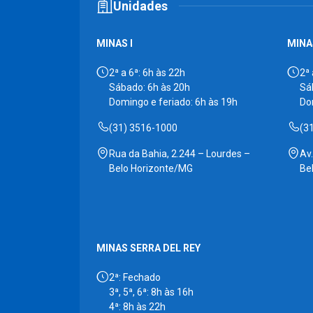
Unidades
MINAS I
MINAS
2ª a 6ª: 6h às 22h
2ª 
Sábado: 6h às 20h
Sá
Domingo e feriado: 6h às 19h
Do
(31) 3516-1000
(3
Rua da Bahia, 2.244 – Lourdes –
Av
Belo Horizonte/MG
Be
MINAS SERRA DEL REY
2ª: Fechado
3ª, 5ª, 6ª: 8h às 16h
4ª: 8h às 22h