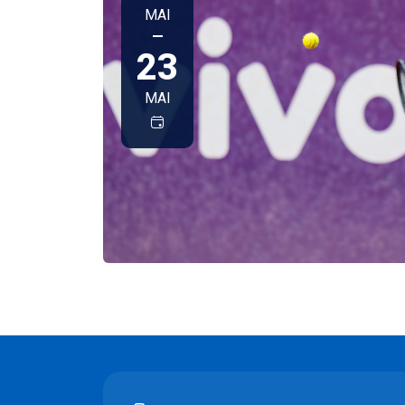
MAI
—
23
MAI