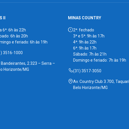
 II
MINAS COUNTRY
a 6ª: 6h às 22h
2ª: fechado
bado: 6h às 20h
3ª e 5ª: 9h às 17h
mingo e feriado: 6h às 19h
4ª: 9h às 22h
6ª: 9h às 17h
1) 3516-1000
Sábado: 7h às 21h
Domingo e feriado: 7h às 19h
. Bandeirantes, 2.323 – Serra –
lo Horizonte/MG
(31) 3517-3050
Av. Country Club 3.700, Taquari
Belo Horizonte/MG