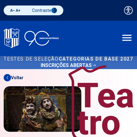
Contraste
Pai
Diminuir fonte
Aumentar fonte
Alternar contraste
A
TESTES DE SELEÇÃO
CATEGORIAS DE BASE 2027
INSCRIÇÕES ABERTAS
Voltar