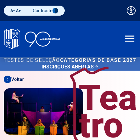
Contraste
Pai
Diminuir fonte
Aumentar fonte
Alternar contraste
A
TESTES DE SELEÇÃO
CATEGORIAS DE BASE 2027
INSCRIÇÕES ABERTAS
Voltar