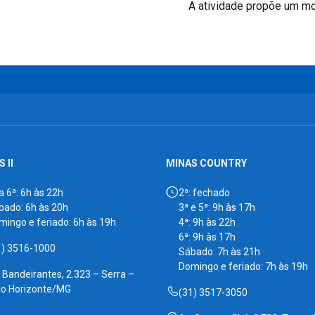
A atividade propõe um mo
 II
MINAS COUNTRY
a 6ª: 6h às 22h
2ª: fechado
bado: 6h às 20h
3ª e 5ª: 9h às 17h
mingo e feriado: 6h às 19h
4ª: 9h às 22h
6ª: 9h às 17h
1) 3516-1000
Sábado: 7h às 21h
Domingo e feriado: 7h às 19h
. Bandeirantes, 2.323 – Serra –
lo Horizonte/MG
(31) 3517-3050