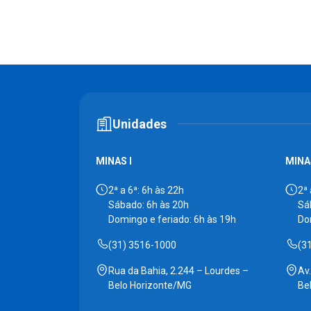
Unidades
MINAS I
MINAS
2ª a 6ª: 6h às 22h
2ª 
Sábado: 6h às 20h
Sá
Domingo e feriado: 6h às 19h
Do
(31) 3516-1000
(3
Rua da Bahia, 2.244 – Lourdes –
Av
Belo Horizonte/MG
Be