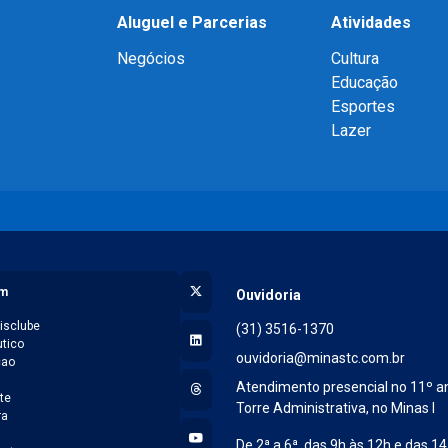
Aluguel e Parcerias
Atividades
Negócios
Cultura
Educação
Esportes
Lazer
X (Twitter)
am
Ouvidoria
isclube
(31) 3516-1370
LinkedIn
tico
ouvidoria@minastc.com.br
cao
l
Threads
Atendimento presencial no 11º a
te
Torre Administrativa, no Minas I
ra
YouTube
De 2ª a 6ª, das 9h às 12h e das 14