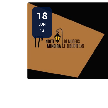
18
JUN