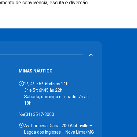
mento de convivência, escuta e diversão.
MINAS NÁUTICO
2ª, 4ª e 6ª: 6h45 às 21h
3ª e 5ª: 6h45 às 22h
Sábado, domingo e feriado: 7h às
18h
(31) 3517-3000
Av. Princesa Diana, 200 Alphaville –
Lagoa dos Ingleses – Nova Lima/MG