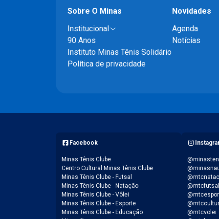
Sobre O Minas
Novidades
Institucional
Agenda
90 Anos
Notícias
Instituto Minas Tênis Solidário
Política de privacidade
Facebook
Instagr
Minas Tênis Clube
@minasten
Centro Cultural Minas Tênis Clube
@minasnau
Minas Tênis Clube - Futsal
@mtcnata
Minas Tênis Clube - Natação
@mtcfutsa
Minas Tênis Clube - Vôlei
@mtcespor
Minas Tênis Clube - Esporte
@mtccultu
Minas Tênis Clube - Educação
@mtcvolei