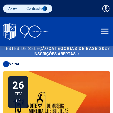
Contraste
Pai
Diminuir fonte
Aumentar fonte
Alternar contraste
A
TESTES DE SELEÇÃO
CATEGORIAS DE BASE 2027
INSCRIÇÕES ABERTAS
Voltar
26
FEV