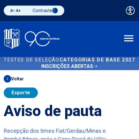
Contraste
Pai
Diminuir fonte
Aumentar fonte
Alternar contraste
A
TESTES DE SELEÇÃO
CATEGORIAS DE BASE 2027
INSCRIÇÕES ABERTAS
Voltar
Esporte
Aviso de pauta
Recepção dos times Fiat/Gerdau/Minas e