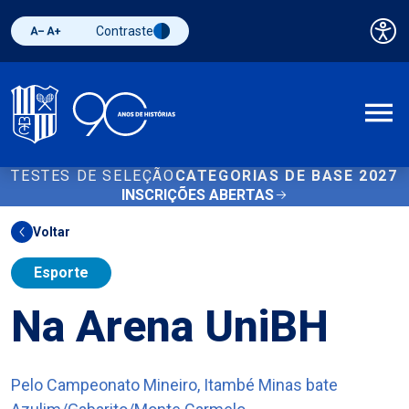
Contraste
Pai
Diminuir fonte
Aumentar fonte
Alternar contraste
A
TESTES DE SELEÇÃO
CATEGORIAS DE BASE 2027
INSCRIÇÕES ABERTAS
Voltar
Esporte
Na Arena UniBH
Pelo Campeonato Mineiro, Itambé Minas bate