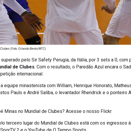
 Clubes (Foto: Orlando Bento/MTC)
 superado pelo Sir Safety Perugia, da Itália, por 3 sets a 0, com
dial de Clubes
. Com o resultado, o Paredão Azul encara o Sa
petição internacional.
a equipe minastenista com William, Henrique Honorato, Matheus 
stos Paulo e André Saliba, o levantador Rhendrick e o ponteiro 
bé Minas no Mundial de Clubes? Acesse o nosso Flickr
lo terceiro lugar do Mundial de Clubes está com os ingressos à
lo SporTV 2 e o YouTube de O Tempo Sports.