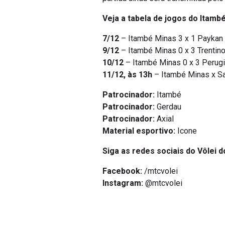
Veja a tabela de jogos do Itamb
7/12
– Itambé Minas 3 x 1 Paykan C
9/12
– Itambé Minas 0 x 3 Trentino 
10/12
– Itambé Minas 0 x 3 Perugia 
11/12, às 13h
– Itambé Minas x Sa
Patrocinador:
Itambé
Patrocinador:
Gerdau
Patrocinador:
Axial
Material esportivo:
Icone
Siga as redes sociais do Vôlei d
Facebook:
/mtcvolei
Instagram:
@mtcvolei