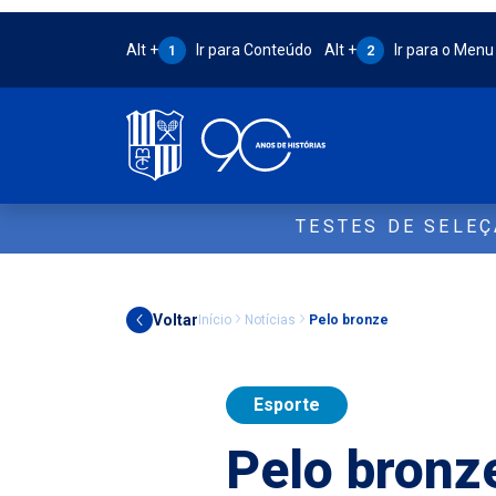
Atalho Alt + 1:
Atalho Alt + 2:
Alt +
Ir para Conteúdo
Alt +
Ir para o Menu
1
2
TESTES DE SELE
Voltar
Início
Notícias
Pelo bronze
Esporte
Pelo bronz