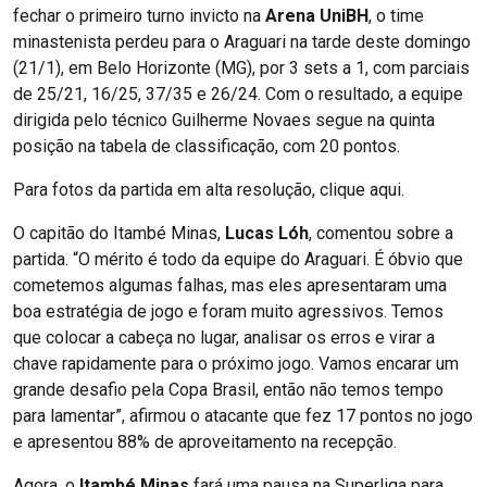
fechar o primeiro turno invicto na
Arena UniBH
, o time
minastenista perdeu para o Araguari na tarde deste domingo
(21/1), em Belo Horizonte (MG), por 3 sets a 1, com parciais
de 25/21, 16/25, 37/35 e 26/24. Com o resultado, a equipe
dirigida pelo técnico Guilherme Novaes segue na quinta
posição na tabela de classificação, com 20 pontos.
Para fotos da partida em alta resolução, clique aqui.
O capitão do Itambé Minas,
Lucas Lóh
, comentou sobre a
partida. “O mérito é todo da equipe do Araguari. É óbvio que
cometemos algumas falhas, mas eles apresentaram uma
boa estratégia de jogo e foram muito agressivos. Temos
que colocar a cabeça no lugar, analisar os erros e virar a
chave rapidamente para o próximo jogo. Vamos encarar um
grande desafio pela Copa Brasil, então não temos tempo
para lamentar”, afirmou o atacante que fez 17 pontos no jogo
e apresentou 88% de aproveitamento na recepção.
Agora, o
Itambé Minas
fará uma pausa na Superliga para