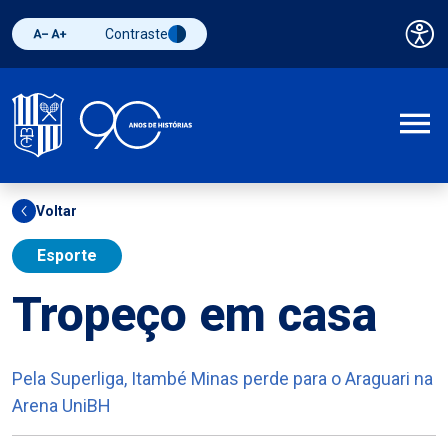
Contraste
Pai
Diminuir fonte
Aumentar fonte
Alternar contraste
A
Voltar
Esporte
Tropeço em casa
Pela Superliga, Itambé Minas perde para o Araguari na
Arena UniBH