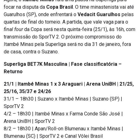
focar na disputa da
Copa Brasil
. O time minastenista vai até
Guarulhos (SP), onde enfrentará o
Vedacit Guarulhos
pelas
quartas de final do torneio. A partida, que vale vaga para o
final four
da Copa será nesta quinta-feira (25/1), às 16h, com
transmissão do SporTV 2. O próximo compromisso do
Itambé Minas pela Superliga será no dia 31 de janeiro, fora
de casa, contra o Suzano.
Superliga BET7K Masculina | Fase classificatória –
Returno
21/1 | Itambé Minas 1 x 3 Araguari | Arena UniBH | 21/25,
25/16, 35/37 e 24/26
31/1 – 18h30 | Suzano x Itambé Minas | Suzano (SP) |
SporTV 2
4/2 – 18h30 | Itambé Minas x Farma Conde São José |
Arena UniBH | SporTV 2
8/2 – 18h30 | Apan/Roll-on Blumenau x Itambé Minas |
Blumenau (SC) | SporTV 2 e Canal Vôlei Brasil