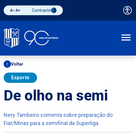
Contraste
Pai
Diminuir fonte
Aumentar fonte
Alternar contraste
A
Voltar
Esporte
De olho na semi
Nery Tambeiro comenta sobre preparação do
Fiat/Minas para a semifinal da Superliga