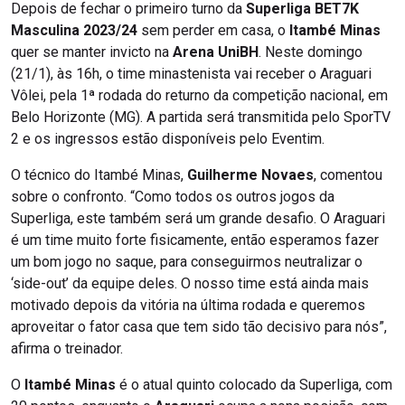
Depois de fechar o primeiro turno da
Superliga BET7K
Masculina 2023/24
sem perder em casa, o
Itambé Minas
quer se manter invicto na
Arena UniBH
. Neste domingo
(21/1), às 16h, o time minastenista vai receber o Araguari
Vôlei, pela 1ª rodada do returno da competição nacional, em
Belo Horizonte (MG). A partida será transmitida pelo SporTV
2 e os ingressos estão disponíveis pelo Eventim.
O técnico do Itambé Minas,
Guilherme Novaes
, comentou
sobre o confronto. “Como todos os outros jogos da
Superliga, este também será um grande desafio. O Araguari
é um time muito forte fisicamente, então esperamos fazer
um bom jogo no saque, para conseguirmos neutralizar o
‘side-out’ da equipe deles. O nosso time está ainda mais
motivado depois da vitória na última rodada e queremos
aproveitar o fator casa que tem sido tão decisivo para nós”,
afirma o treinador.
O
Itambé Minas
é o atual quinto colocado da Superliga, com