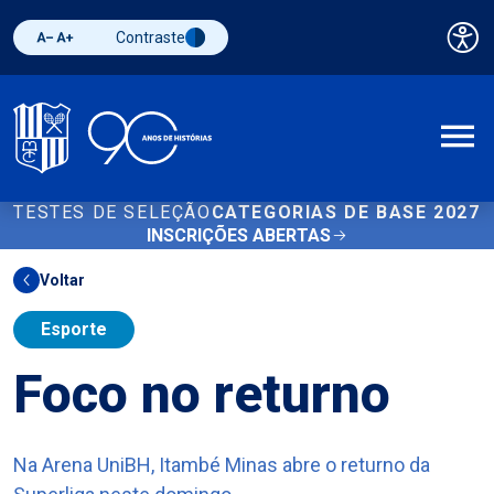
Contraste
Pai
Diminuir fonte
Aumentar fonte
Alternar contraste
A
TESTES DE SELEÇÃO
CATEGORIAS DE BASE 2027
INSCRIÇÕES ABERTAS
Voltar
Esporte
Foco no returno
Na Arena UniBH, Itambé Minas abre o returno da