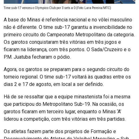
Time sub-17 venceu o Olympico Club por 3 sets a 0 (Foto: Lara Pereira/MTC)
A base do Minas é referência nacional e no vôlei masculino
não é diferente. O time sub-17 garantiu a invencibilidade no
primeiro circuito do Campeonato Metropolitano da categoria.
Os garotos conquistaram três vitórias em três jogos e
ficaram na liderança, com três pontos. O Sada/Cruzeiro e o
P.M. Juatuba fecharam o pódio.
Agora, os garotos se preparam para o segundo circuito do
torneio regional. O time sub-17 voltará às quadras entre os
dias 2 e 17 de agosto, em local a ser definido.
Há de se ressaltar que a equipe minastenista foi a mesma
que participou do Metropolitano Sub-19. Na ocasião, os
garotos ficaram em terceiro lugar, enquanto o Minas ‘A’
liderou a competição, com três vitórias em três partidas.
Os atletas fazem parte dos projetos de Formação e
Desenvolvimento de Atletas do Voleibol Masculino – Sub