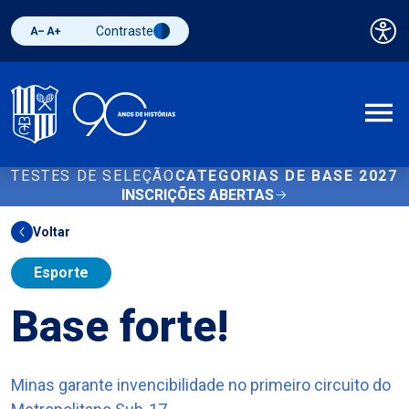
Contraste
Pai
Diminuir fonte
Aumentar fonte
Alternar contraste
A
TESTES DE SELEÇÃO
CATEGORIAS DE BASE 2027
INSCRIÇÕES ABERTAS
Voltar
Esporte
Base forte!
Minas garante invencibilidade no primeiro circuito do