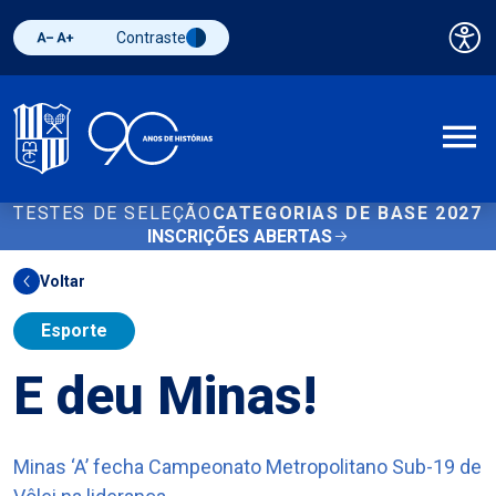
Contraste
Pai
Diminuir fonte
Aumentar fonte
Alternar contraste
A
TESTES DE SELEÇÃO
CATEGORIAS DE BASE 2027
INSCRIÇÕES ABERTAS
Voltar
Esporte
E deu Minas!
Minas ‘A’ fecha Campeonato Metropolitano Sub-19 de