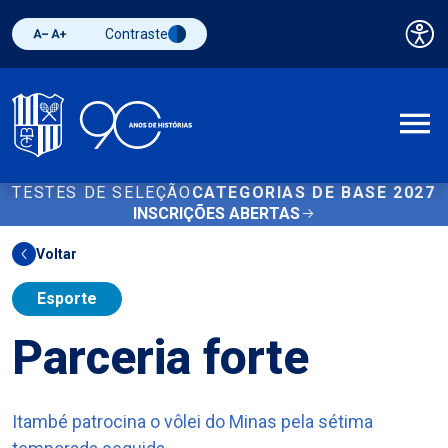
Contraste
Pai
Diminuir fonte
Aumentar fonte
Alternar contraste
A
TESTES DE SELEÇÃO
CATEGORIAS DE BASE 2027
INSCRIÇÕES ABERTAS
Voltar
Esporte
Parceria forte
Itambé patrocina o vôlei do Minas pela sétima