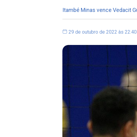
Itambé Minas vence Vedacit Gua
29 de outubro de 2022 às 22:40