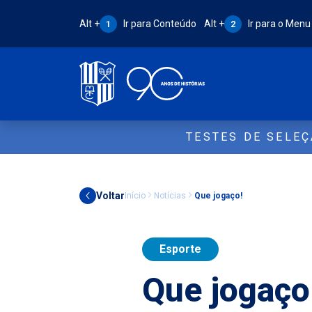
Atalho Alt + 1:
Atalho Alt + 2:
Alt +
Ir para Conteúdo
Alt +
Ir para o Menu
1
2
TESTES DE SELE
Voltar
Início
Notícias
Que jogaço!
Esporte
Que jogaço