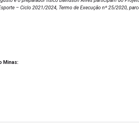
Augusto e o preparador físico Davidson Alves participam do Proje
Esporte – Ciclo 2021/2024, Termo de Execução nº 25/2020, parce
o Minas: