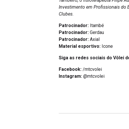
Tambeiro, o fisioterapeuta Filipe 
Investimento em Profissionais do 
Clubes.
Patrocinador:
Itambé
Patrocinador:
Gerdau
Patrocinador:
Axial
Material esportivo:
Icone
Siga as redes sociais do Vôlei d
Facebook:
/mtcvolei
Instagram:
@mtcvolei