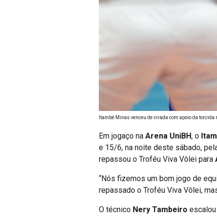
Itambé Minas venceu de virada com apoio da torcida
Em jogaço na
Arena UniBH
, o
Ita
e 15/6, na noite deste sábado, pel
repassou o Troféu Viva Vôlei para
“Nós fizemos um bom jogo de equipe
repassado o Troféu Viva Vôlei, ma
O técnico
Nery Tambeiro
escalou 