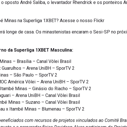
, o oposto André Saliba, o levantador Rhendrick e os ponteiros Ar
mbé Minas na Superliga 1XBET? Acesse o nosso Flickr
rá longe de casa. Os minastenistas encaram o Sesi-SP no próx
rno da Superliga 1XBET Masculina:
 Minas – Brasília – Canal Vôlei Brasil
t Guarulhos – Arena UniBH – SporTV 2
inas – São Paulo – SporTV 2
MOC América Vôlei – Arena UniBH – SporTV 2
 Itambé Minas – Ginásio do Riacho – SporTV 2
guari – Arena UniBH – Canal Vôlei Brasil
mbé Minas – Suzano – Canal Vôlei Brasil
nau x Itambé Minas – Blumenau – SporTV 2
beneficiados com recursos de projetos vinculados ao Comitê Bras