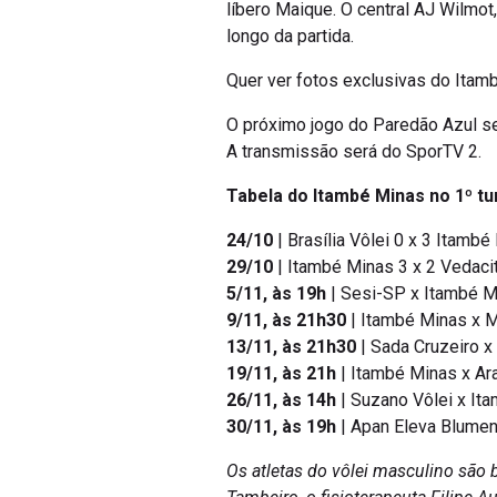
líbero Maique. O central AJ Wilmot
longo da partida.
Quer ver fotos exclusivas do Ita
O próximo jogo do Paredão Azul se
A transmissão será do SporTV 2.
Tabela do Itambé Minas no 1º tu
24/10
| Brasília Vôlei 0 x 3 Itambé
29/10
| Itambé Minas 3 x 2 Vedaci
5/11, às 19h
| Sesi-SP x Itambé M
9/11, às 21h30
| Itambé Minas x 
13/11, às 21h30
| Sada Cruzeiro x
19/11, às 21h
| Itambé Minas x Ara
26/11, às 14h
| Suzano Vôlei x Ita
30/11, às 19h
| Apan Eleva Blume
Os atletas do vôlei masculino são 