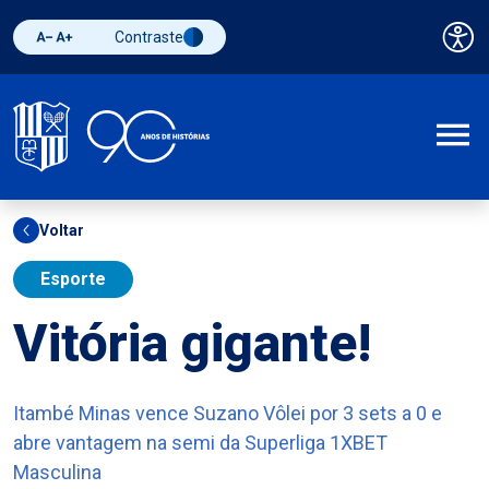
Contraste
Pai
Diminuir fonte
Aumentar fonte
Alternar contraste
A
Voltar
Esporte
Vitória gigante!
Itambé Minas vence Suzano Vôlei por 3 sets a 0 e
abre vantagem na semi da Superliga 1XBET
Masculina