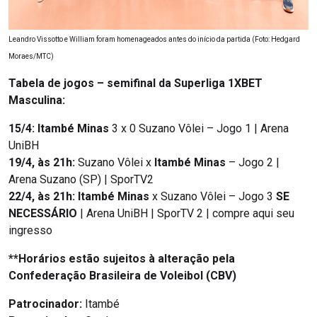
Leandro Vissotto e William foram homenageados antes do início da partida (Foto: Hedgard
Moraes/MTC)
Tabela de jogos – semifinal da Superliga 1XBET
Masculina:
15/4:
Itambé Minas
3 x 0 Suzano Vôlei – Jogo 1 | Arena
UniBH
19/4, às 21h:
Suzano Vôlei x
Itambé Minas
– Jogo 2 |
Arena Suzano (SP) | SporTV2
22/4, às 21h:
Itambé Minas
x Suzano Vôlei – Jogo 3
SE
NECESSÁRIO
| Arena UniBH | SporTV 2 | compre aqui seu
ingresso
**Horários estão sujeitos à alteração pela
Confederação Brasileira de Voleibol (CBV)
Patrocinador:
Itambé