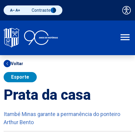
Contraste
Pai
Diminuir fonte
Aumentar fonte
Alternar contraste
A
Voltar
Esporte
Prata da casa
Itambé Minas garante a permanência do ponteiro
Arthur Bento