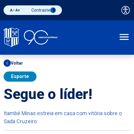
Contraste
Pai
Diminuir fonte
Aumentar fonte
Alternar contraste
A
Voltar
Esporte
Segue o líder!
Itambé Minas estreia em casa com vitória sobre o
Sada Cruzeiro