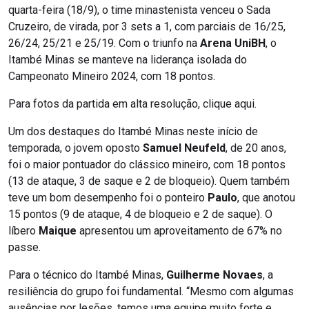
quarta-feira (18/9), o time minastenista venceu o Sada
Cruzeiro, de virada, por 3 sets a 1, com parciais de 16/25,
26/24, 25/21 e 25/19. Com o triunfo na
Arena UniBH
, o
Itambé Minas se manteve na liderança isolada do
Campeonato Mineiro 2024, com 18 pontos.
Para fotos da partida em alta resolução, clique aqui.
Um dos destaques do Itambé Minas neste início de
temporada, o jovem oposto
Samuel Neufeld
, de 20 anos,
foi o maior pontuador do clássico mineiro, com 18 pontos
(13 de ataque, 3 de saque e 2 de bloqueio). Quem também
teve um bom desempenho foi o ponteiro
Paulo
, que anotou
15 pontos (9 de ataque, 4 de bloqueio e 2 de saque). O
líbero
Maique
apresentou um aproveitamento de 67% no
passe.
Para o técnico do Itambé Minas,
Guilherme Novaes
, a
resiliência do grupo foi fundamental. “Mesmo com algumas
ausências por lesões, temos uma equipe muito forte e