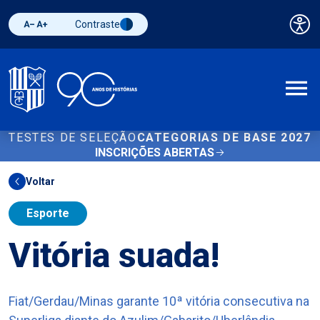
Contraste
Pai
Diminuir fonte
Aumentar fonte
Alternar contraste
A
TESTES DE SELEÇÃO
CATEGORIAS DE BASE 2027
INSCRIÇÕES ABERTAS
Voltar
Esporte
Vitória suada!
Fiat/Gerdau/Minas garante 10ª vitória consecutiva na