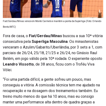
Fiat/Gerdau/Minas vence em Monte Carmelo e mantém a ponta da Superliga (Foto: Orlando
Bento/MTC)
Fora de casa, o
Fiat/Gerdau/Minas
buscou a sua 10ª vitória
consecutiva pela
Superliga Masculina
. Os minastenistas
venceram o Azulim/Gabarito/Uberlândia, por 3 sets a 1, com
parciais de 26/24, 25/18, 21/25 e 26/24, no Ginásio Raul
Belém, em jogo válido pela 10ª rodada. O experiente oposto
Leandro Vissotto
, de 38 anos, ficou com o Troféu Viva
Vôlei.
“Foi uma partida difícil, a gente sofreu um pouco, mas
conseguiu a vitória. A comissão técnica tem me ajudado na
recuperação e na dosagem dos treinamentos também. Eu
treino muito menos do que há 10 anos, mas eu consigo
manter uma performance alta dentro de quadra graças a