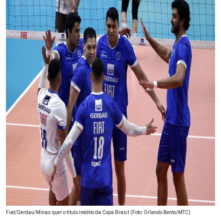
Fiat/Gerdau/Minas quer o título inédito da Copa Brasil (Foto: Orlando Bento/MTC)