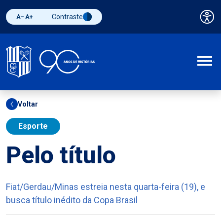
Contraste
Pai
Diminuir fonte
Aumentar fonte
Alternar contraste
A
Voltar
Esporte
Pelo título
Fiat/Gerdau/Minas estreia nesta quarta-feira (19), e
busca título inédito da Copa Brasil