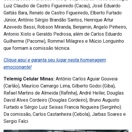
Luiz Claudio de Castro Figueiredo (Cacau), José Eduardo
Gattás Bara, Renato de Castro Figueiredo, Elberto Furtado
Júnior, Antônio Sérgio Brandão Santos, Henrique Artur
Azevedo Bassi, Robson Miranda, Benjamin, Angelo Pinheiro,
Antonio Xisto e Geraldo Pedrosa, além de Carlos Eduardo
Guilherme (Pacome), Rommel Milagres e Múcio Longuinho
que formam a comissão técnica.
Clique aqui e garanta seu lugar nesta homenagem
emocionante!
Telemig Celular Minas:
Antônio Carlos Aguiar Gouveia
(Carlão), Maurício Camargo Lima, Gilberto Godoi (Giba),
Rafael Martins de Almeida (Rafinha), André Heller, Douglas
David Alves Cordeiro (Douglas Cordeiro), Bruno Augusto
Furtado e Sérgio Luiz Seixas Francia Nogueira (Serginho).
Da comissão, Carlos Castanheira (Cebola), Jarbas Soares e
Sergio Falci.