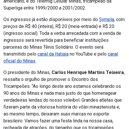
americano, e do Telemig Celular Minas, tricampeão da
Superliga entre 1999/2000 a 2001/2002.
Os ingressos já estão disponíveis por meio do
Sympla
, com
preços de R$ 40 (inteira), R$ 20 (meia-entrada) e R$ 20
(ingresso social). Toda a verba arrecadada com a venda de
ingressos será revertida para beneficiar instituições
parceiras do Minas Tênis Solidário. O evento será
transmitido pelo
canal da Itatiaia
no YouTube e pelo
canal
oficial do Minas
.
O presidente do Minas,
Carlos Henrique Martins Teixeira
,
ressalta o orgulho de promover o Encontro dos
Tricampeões. “Ao longo deste ano estamos celebrando os
90 anos do Minas e nada mais justo do que homenagear
verdadeiras lendas do nosso voleibol. Grandes atletas que
fizeram parte da vitoriosa história do vôlei minastenista e,
ao mesmo tempo, deixaram suas marcas no esporte
brasileiro. Vamos fazer uma festa linda na nossa casa,
recheada de atrações, do tamanho que os tricampeões