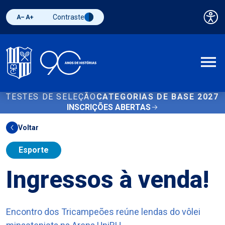
Contraste
Pai
Diminuir fonte
Aumentar fonte
Alternar contraste
A
TESTES DE SELEÇÃO
CATEGORIAS DE BASE 2027
INSCRIÇÕES ABERTAS
Voltar
Esporte
Ingressos à venda!
Encontro dos Tricampeões reúne lendas do vôlei