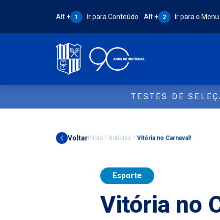
Atalho Alt + 1:
Atalho Alt + 2:
Alt +
Ir para Conteúdo
Alt +
Ir para o Menu
1
2
TESTES DE SELE
Voltar
Início
Notícias
Vitória no Carnaval!
Esporte
Vitória no 