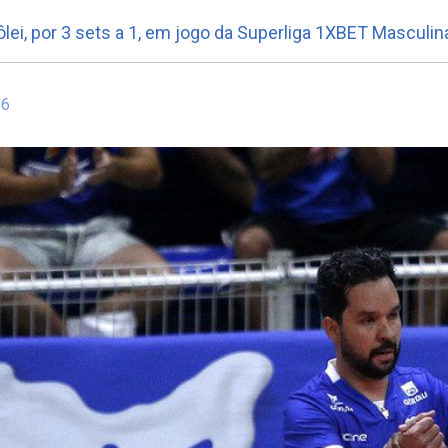
ei, por 3 sets a 1, em jogo da Superliga 1XBET Masculin
56