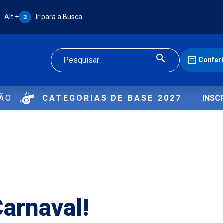
Atalho Alt + 3:
Alt +
Ir para a Busca
3
Confer
Buscar
ÇÃO
CATEGORIAS DE BASE 2027
INSC
Carnaval!