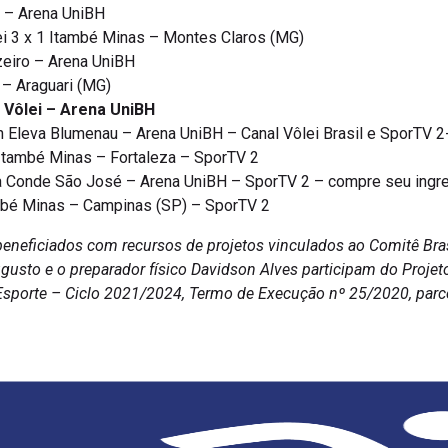
P – Arena UniBH
ei 3 x 1 Itambé Minas – Montes Claros (MG)
zeiro – Arena UniBH
 – Araguari (MG)
o Vôlei – Arena UniBH
n Eleva Blumenau – Arena UniBH – Canal Vôlei Brasil e SporTV 
 Itambé Minas – Fortaleza – SporTV 2
a Conde São José – Arena UniBH – SporTV 2 – compre seu ingr
ambé Minas – Campinas (SP) – SporTV 2
beneficiados com recursos de projetos vinculados ao Comitê Bras
Augusto e o preparador físico Davidson Alves participam do Proje
Esporte – Ciclo 2021/2024, Termo de Execução nº 25/2020, parce