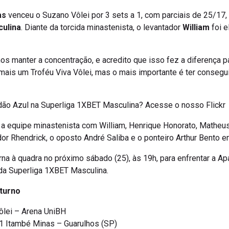
as
venceu o Suzano Vôlei por 3 sets a 1, com parciais de 25/17,
ulina
. Diante da torcida minastenista, o levantador
William
foi e
 manter a concentração, e acredito que isso fez a diferença pa
 mais um Troféu Viva Vôlei, mas o mais importante é ter conseg
edão Azul na Superliga 1XBET Masculina? Acesse o nosso Flickr
a equipe minastenista com William, Henrique Honorato, Matheus 
dor Rhendrick, o oposto André Saliba e o ponteiro Arthur Bento e
orna à quadra no próximo sábado (25), às 19h, para enfrentar a A
 da Superliga 1XBET Masculina.
turno
Vôlei – Arena UniBH
 1 Itambé Minas – Guarulhos (SP)