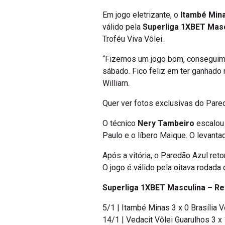
Em jogo eletrizante, o
Itambé Min
válido pela
Superliga 1XBET Masc
Troféu Viva Vôlei.
“Fizemos um jogo bom, conseguimos
sábado. Fico feliz em ter ganhado
William.
Quer ver fotos exclusivas do Par
O técnico
Nery Tambeiro
escalou 
Paulo e o líbero Maique. O levanta
Após a vitória, o Paredão Azul ret
O jogo é válido pela oitava rodada
Superliga 1XBET Masculina – Re
5/1 | Itambé Minas 3 x 0 Brasília 
14/1 | Vedacit Vôlei Guarulhos 3 x