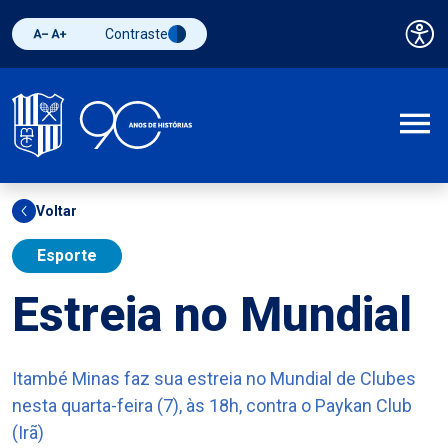
Contraste
Pai
Diminuir fonte
Aumentar fonte
Alternar contraste
A
Voltar
Esporte
Estreia no Mundial
Itambé Minas faz sua estreia no Mundial de Clubes
nesta quarta-feira (7), às 18h, contra o Paykan Club
(Irã)