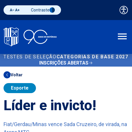
Contraste
Pai
Diminuir fonte
Aumentar fonte
Alternar contraste
A
TESTES DE SELEÇÃO
CATEGORIAS DE BASE 2027
INSCRIÇÕES ABERTAS
Voltar
Esporte
Líder e invicto!
Fiat/Gerdau/Minas vence Sada Cruzeiro, de virada, na