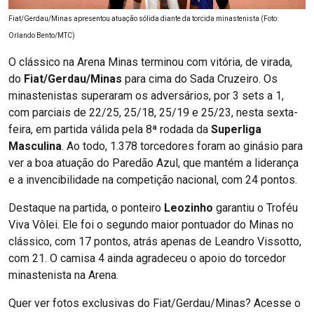
Fiat/Gerdau/Minas apresentou atuação sólida diante da torcida minastenista (Foto:
Orlando Bento/MTC)
O clássico na Arena Minas terminou com vitória, de virada,
do
Fiat/Gerdau/Minas
para cima do Sada Cruzeiro. Os
minastenistas superaram os adversários, por 3 sets a 1,
com parciais de 22/25, 25/18, 25/19 e 25/23, nesta sexta-
feira, em partida válida pela 8ª rodada da
Superliga
Masculina
. Ao todo, 1.378 torcedores foram ao ginásio para
ver a boa atuação do Paredão Azul, que mantém a liderança
e a invencibilidade na competição nacional, com 24 pontos.
Destaque na partida, o ponteiro
Leozinho
garantiu o Troféu
Viva Vôlei. Ele foi o segundo maior pontuador do Minas no
clássico, com 17 pontos, atrás apenas de Leandro Vissotto,
com 21. O camisa 4 ainda agradeceu o apoio do torcedor
minastenista na Arena.
Quer ver fotos exclusivas do Fiat/Gerdau/Minas? Acesse o