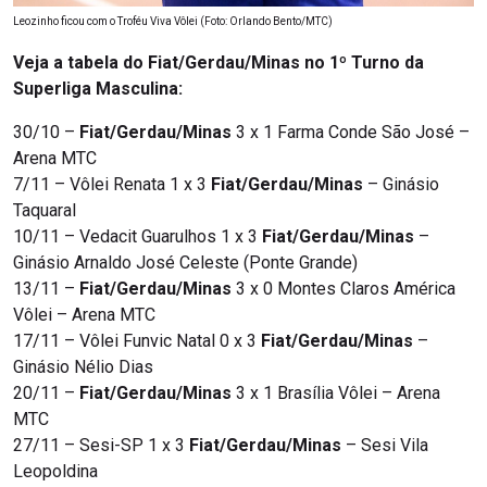
Leozinho ficou com o Troféu Viva Vôlei (Foto: Orlando Bento/MTC)
Veja a tabela do Fiat/Gerdau/Minas no 1º Turno da
Superliga Masculina:
30/10 –
Fiat/Gerdau/Minas
3 x 1 Farma Conde São José –
Arena MTC
7/11 – Vôlei Renata 1 x 3
Fiat/Gerdau/Minas
– Ginásio
Taquaral
10/11 – Vedacit Guarulhos 1 x 3
Fiat/Gerdau/Minas
–
Ginásio Arnaldo José Celeste (Ponte Grande)
13/11 –
Fiat/Gerdau/Minas
3 x 0 Montes Claros América
Vôlei – Arena MTC
17/11 – Vôlei Funvic Natal 0 x 3
Fiat/Gerdau/Minas
–
Ginásio Nélio Dias
20/11 –
Fiat/Gerdau/Minas
3 x 1 Brasília Vôlei – Arena
MTC
27/11 – Sesi-SP 1 x 3
Fiat/Gerdau/Minas
– Sesi Vila
Leopoldina